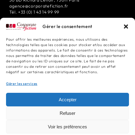
30 BD Richard Lenoir, 75011 Paris
agence@corporatefiction.fr
Tél. +33 (0) 1 43 14 99 99
Gérer le consentement
Suivez-nous
Pour offrir les meilleures expériences, nous utilisons des
technologies telles que les cookies pour stocker et/ou accéder aux
informations des appareils. Le fait de consentir à ces technologies
nous permettra de traiter des données telles que le comportement
de navigation ou les ID uniques sur ce site. Le fait de ne pas
consentir ou de retirer son consentement peut avoir un effet
négatif sur certaines caractéristiques et fonctions.
Gérer les services
Corporate Fiction © 2024 Tous droits réservés
Accepter
Politique De Cookies
Refuser
Déclaration De Confidentialité
Voir les préférences
Mentions Légales Et Cgv