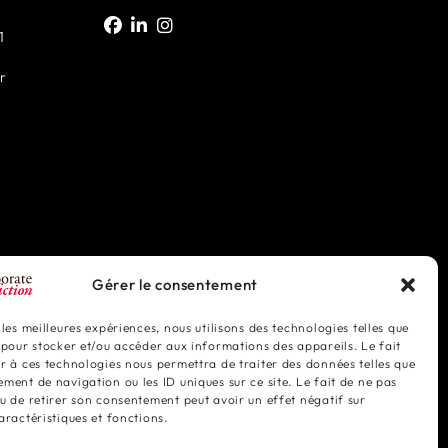
1
r
Gérer le consentement
 les meilleures expériences, nous utilisons des technologies telles que
 pour stocker et/ou accéder aux informations des appareils. Le fait
r à ces technologies nous permettra de traiter des données telles que
ment de navigation ou les ID uniques sur ce site. Le fait de ne pas
u de retirer son consentement peut avoir un effet négatif sur
aractéristiques et fonctions.