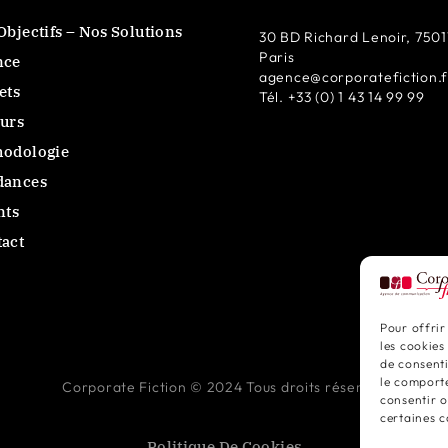
Objectifs – Nos Solutions
Contenus pédagogiques
30 BD Richard Lenoir, 7501
Paris
nce
Communication visite
agence@corporatefiction.f
ets
Tél. +33 (0) 1 43 14 99 99
d’entreprise
urs
hodologie
dances
nts
act
Pour offrir
les cookies
de consenti
le comporte
Corporate Fiction © 2024 Tous droits réservés
consentir o
certaines c
Politique De Cookies