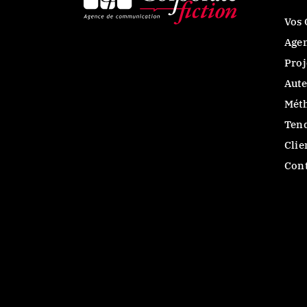
Vos 
Age
Proj
Aute
Mét
Ten
Clie
Cont