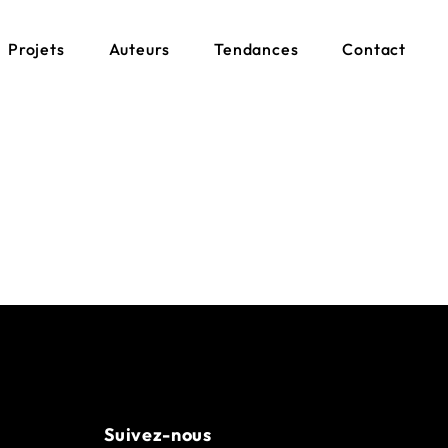
Projets
Auteurs
Tendances
Contact
la bd
ar la bd
Suivez-nous